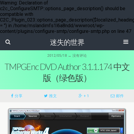
Warning: Declaration of
c2c_ConfigureSMTP::options_page_description() should be
compatible with
C2C_Plugin_023::options_page_description($localized_headin
= '') in /home/mslandimfs1l6a8ndd/wwwroot/wp-
content/plugins/configure-smtp/configure-smtp.php on line 47
迷失的世界
2012/05/18 ↔ 没有评论
TMPGEnc DVD Author 3.1.1.174 中文
版（绿色版）
分享
推文
+ 1
邮件