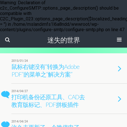
Warning: Declaration of
c2c_ConfigureSMTP::options_page_description() should be
compatible with
C2C_Plugin_023::options_page_description($localized_headin
= '') in /home/mslandimfs1l6a8ndd/wwwroot/wp-
content/plugins/configure-smtp/configure-smtp.php on line 47
迷失的世界
2015/01/24
鼠标右键没有“转换为Adobe
PDF”的菜单之“解决方案”
1
2014/04/27
打印机备份还原工具、CAD去
教育版标记、PDF拼板插件
4
2014/04/24