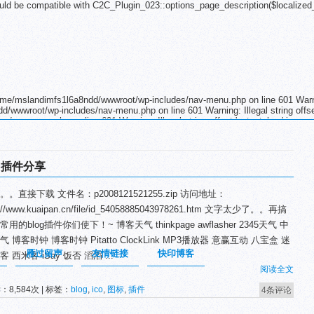
uld be compatible with C2C_Plugin_023::options_page_description($localized
 /home/mslandimfs1l6a8ndd/wwwroot/wp-includes/nav-menu.php on line 601 Warnin
d/wwwroot/wp-includes/nav-menu.php on line 601 Warning: Illegal string offset
nav-menu.php on line 601 Warning: Illegal string offset 'output_key' in
nav-menu.php on line 601 Warning: Illegal string offset 'output_key' in
nav-menu.php on line 601 Warning: Illegal string offset 'output_key' in
nav-menu.php on line 601 Warning: Illegal string offset 'output_key' in
nav-menu.php on line 601 Warning: Illegal string offset 'output_key' in
用插件分享
nav-menu.php on line 601 Warning: Illegal string offset 'output_key' in
nav-menu.php on line 601 Warning: Illegal string offset 'output_key' in
。。直接下载 文件名：p2008121521255.zip 访问地址：
nav-menu.php on line 601 Warning: Illegal string offset 'output_key' in
nav-menu.php on line 601 Warning: Illegal string offset 'output_key' in
p://www.kuaipan.cn/file/id_54058885043978261.htm 文字太少了。。再搞
nav-menu.php on line 601 Warning: Illegal string offset 'output_key' in
用的blog插件你们使下！~ 博客天气 thinkpage awflasher 2345天气 中
nav-menu.php on line 601 Warning: Illegal string offset 'output_key' in
es/nav-menu.php on line 601
气 博客时钟 博客时钟 Pitatto ClockLink MP3播放器 意赢互动 八宝盒 迷
雁过留声
友情链接
快印博客
 西米客 iSay 饭否 滔滔 ...
阅读全文
：8,584次 | 标签：
blog
,
ico
,
图标
,
插件
4条评论