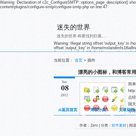
Warning: Declaration of c2c_ConfigureSMTP::options_page_description() sho
content/plugins/configure-smtp/configure-smtp.php on line 47
迷失的世界
迷失的世界-终要找到归属….
Warning: Illegal string offset 'output_key' in
offset 'output_key' in /home/mslandimfs1l6a8nd
/home/mslandimfs1l6a8ndd/wwwroot/wp-includes/
/home/mslandimfs1l6a8ndd/wwwroot/wp-includes/
当前位置：
首页
> 插件
/home/mslandimfs1l6a8ndd/wwwroot/wp-includes/
/home/mslandimfs1l6a8ndd/wwwroot/wp-includes/
/home/mslandimfs1l6a8ndd/wwwroot/wp-includes/
漂亮的小图标，和博客常
/home/mslandimfs1l6a8ndd/wwwroot/wp-includes/
/home/mslandimfs1l6a8ndd/wwwroot/wp-includes/
Jun
简单
/home/mslandimfs1l6a8ndd/wwwroot/wp-includes/
08
/home/mslandimfs1l6a8ndd/wwwroot/wp-includes/
htt
/home/mslandimfs1l6a8ndd/wwwroot/wp-includes/
2012
点经常
/home/mslandimfs1l6a8ndd/wwwroot/wp-includes/
/home/mslandimfs1l6a8ndd/wwwroot/wp-includ
国天
返回首页
博客分类
文章归档
你博客
作者：Zero | 分类：
软件素材
| 阅读