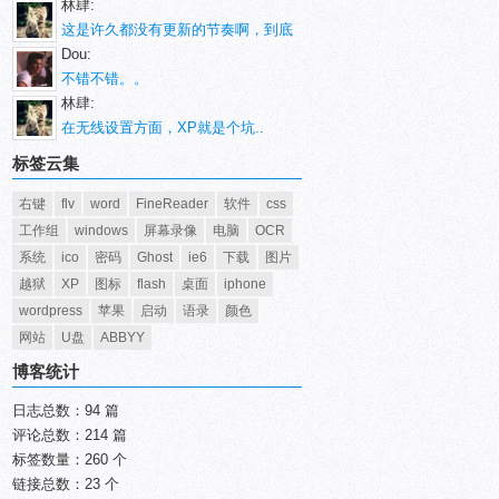
林肆:
这是许久都没有更新的节奏啊，到底
Dou:
不错不错。。
林肆:
在无线设置方面，XP就是个坑..
标签云集
右键
flv
word
FineReader
软件
css
工作组
windows
屏幕录像
电脑
OCR
系统
ico
密码
Ghost
ie6
下载
图片
越狱
XP
图标
flash
桌面
iphone
wordpress
苹果
启动
语录
颜色
网站
U盘
ABBYY
博客统计
日志总数：94 篇
评论总数：214 篇
标签数量：260 个
链接总数：23 个