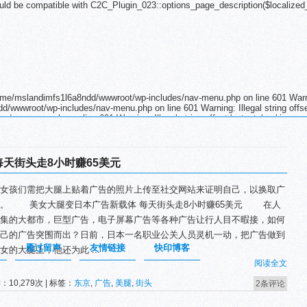
uld be compatible with C2C_Plugin_023::options_page_description($localized
 /home/mslandimfs1l6a8ndd/wwwroot/wp-includes/nav-menu.php on line 601 Warnin
d/wwwroot/wp-includes/nav-menu.php on line 601 Warning: Illegal string offset
nav-menu.php on line 601 Warning: Illegal string offset 'output_key' in
nav-menu.php on line 601 Warning: Illegal string offset 'output_key' in
nav-menu.php on line 601 Warning: Illegal string offset 'output_key' in
nav-menu.php on line 601 Warning: Illegal string offset 'output_key' in
nav-menu.php on line 601 Warning: Illegal string offset 'output_key' in
每天街头走8小时赚65美元
nav-menu.php on line 601 Warning: Illegal string offset 'output_key' in
nav-menu.php on line 601 Warning: Illegal string offset 'output_key' in
孩们需把大腿上贴着广告的照片上传至社交网站来证明自己，以换取广
nav-menu.php on line 601 Warning: Illegal string offset 'output_key' in
nav-menu.php on line 601 Warning: Illegal string offset 'output_key' in
费。 美女大腿变日本广告新载体 每天街头走8小时赚65美元 在人
nav-menu.php on line 601 Warning: Illegal string offset 'output_key' in
集的大都市，巨型广告，电子屏幕广告等各种广告让行人目不暇接，如何
nav-menu.php on line 601 Warning: Illegal string offset 'output_key' in
es/nav-menu.php on line 601
己的广告突围而出？日前，日本一名职业公关人员灵机一动，把广告做到
雁过留声
友情链接
快印博客
女的大腿上，他还为此 ...
阅读全文
：10,279次 | 标签：
东京
,
广告
,
美腿
,
街头
2条评论