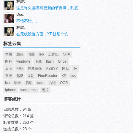
林肆:
这是许久都没有更新的节奏啊，到底
Dou:
不错不错。。
林肆:
在无线设置方面，XP就是个坑..
标签云集
苹果
颜色
电脑
ie6
工作组
软件
图标
windows
下载
flash
Ghost
桌面
密码
屏幕录像
ABBYY
网站
flv
系统
越狱
U盘
FineReader
XP
css
ico
语录
启动
word
右键
OCR
iphone
wordpress
图片
博客统计
日志总数：94 篇
评论总数：214 篇
标签数量：260 个
链接总数：23 个