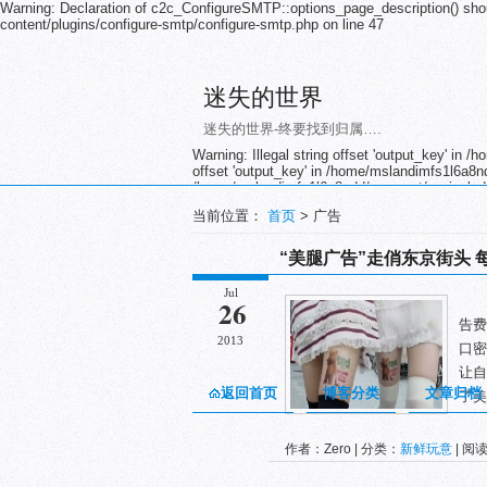
Warning: Declaration of c2c_ConfigureSMTP::options_page_description() sho
content/plugins/configure-smtp/configure-smtp.php on line 47
迷失的世界
迷失的世界-终要找到归属….
Warning: Illegal string offset 'output_key' in
offset 'output_key' in /home/mslandimfs1l6a8nd
/home/mslandimfs1l6a8ndd/wwwroot/wp-includes/
/home/mslandimfs1l6a8ndd/wwwroot/wp-includes/
当前位置：
首页
> 广告
/home/mslandimfs1l6a8ndd/wwwroot/wp-includes/
/home/mslandimfs1l6a8ndd/wwwroot/wp-includes/
/home/mslandimfs1l6a8ndd/wwwroot/wp-includes/
“美腿广告”走俏东京街头 
/home/mslandimfs1l6a8ndd/wwwroot/wp-includes/
/home/mslandimfs1l6a8ndd/wwwroot/wp-includes/
Jul
女
/home/mslandimfs1l6a8ndd/wwwroot/wp-includes/
26
/home/mslandimfs1l6a8ndd/wwwroot/wp-includes/
告
/home/mslandimfs1l6a8ndd/wwwroot/wp-includes/
2013
口密
/home/mslandimfs1l6a8ndd/wwwroot/wp-includes/
/home/mslandimfs1l6a8ndd/wwwroot/wp-includ
让自
返回首页
博客分类
文章归档
了美
作者：Zero | 分类：
新鲜玩意
| 阅读