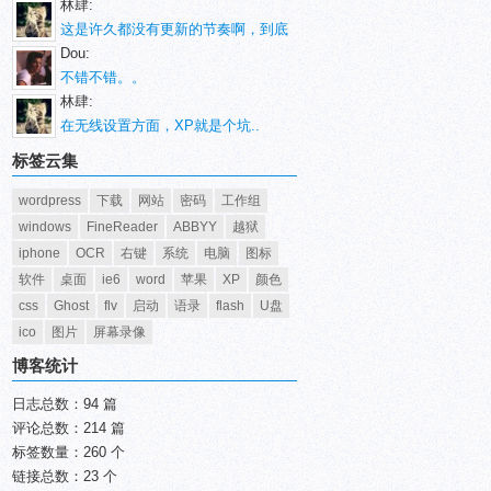
林肆:
这是许久都没有更新的节奏啊，到底
Dou:
不错不错。。
林肆:
在无线设置方面，XP就是个坑..
标签云集
wordpress
下载
网站
密码
工作组
windows
FineReader
ABBYY
越狱
iphone
OCR
右键
系统
电脑
图标
软件
桌面
ie6
word
苹果
XP
颜色
css
Ghost
flv
启动
语录
flash
U盘
ico
图片
屏幕录像
博客统计
日志总数：94 篇
评论总数：214 篇
标签数量：260 个
链接总数：23 个