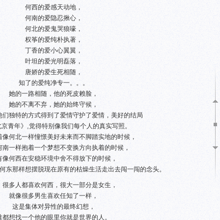
何西的爱感天动地，
何南的爱隐忍揪心，
何北的爱鬼哭狼嚎，
权筝的爱纯朴执著，
丁香的爱小心翼翼，
叶坦的爱光明磊落，
唐娇的爱生死相随，
知了的爱纯净专一。。。
她的一路相随，他的死皮赖脸，
她的不离不弃，她的始终守候，
他们独特的方式得到了爱情守护了爱情，美好的结局
北京青年》,觉得特别像我们每个人的真实写照。
着像何北一样憧憬美好未来而不脚踏实地的时候，
何南一样抱着一个梦想不变换方向执着的时候，
有像何西在安稳环境中舍不得放下的时候，
何东那样想摆脱现在原有的枯燥生活走出去闯一闯的念头。
很多人都喜欢何西，很大一部分是女生，
就像很多男生喜欢任知了一样，
这是集体对异性的最终幻想，
谁都想找一个他的眼里你就是世界的人。