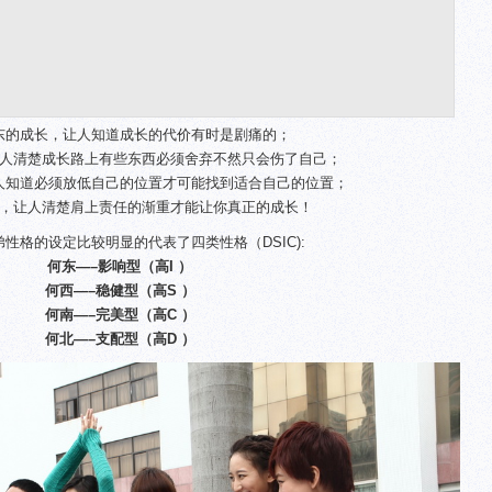
东的成长，让人知道成长的代价有时是剧痛的；
人清楚成长路上有些东西必须舍弃不然只会伤了自己；
人知道必须放低自己的位置才可能找到适合自己的位置；
，让人清楚肩上责任的渐重才能让你真正的成长！
弟性格的设定比较明显的代表了四类性格（DSIC):
何东—–影响型（高I ）
何西—–稳健型（高S ）
何南—–完美型（高C ）
何北—–支配型（高D ）