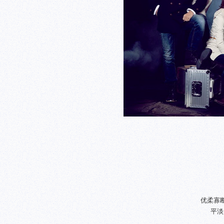
优柔寡
平淡