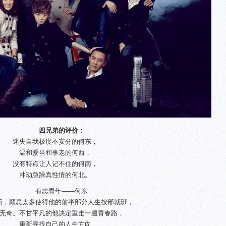
四兄弟的评价：
迷失自我极度不安分的何东，
温和爱当和事老的何西，
没有特点让人记不住的何南，
冲动急躁真性情的何北。
有志青年——何东
断，顾忌太多使得他的前半部分人生按部就班，
无奇。不甘平凡的他决定重走一遍青春路，
重新寻找自己的人生方向