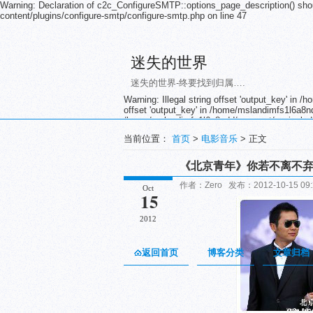
Warning: Declaration of c2c_ConfigureSMTP::options_page_description() sho
content/plugins/configure-smtp/configure-smtp.php on line 47
迷失的世界
迷失的世界-终要找到归属….
Warning: Illegal string offset 'output_key' in
offset 'output_key' in /home/mslandimfs1l6a8nd
/home/mslandimfs1l6a8ndd/wwwroot/wp-includes/
/home/mslandimfs1l6a8ndd/wwwroot/wp-includes/
当前位置：
首页
>
电影音乐
> 正文
/home/mslandimfs1l6a8ndd/wwwroot/wp-includes/
/home/mslandimfs1l6a8ndd/wwwroot/wp-includes/
/home/mslandimfs1l6a8ndd/wwwroot/wp-includes/
《北京青年》你若不离不
/home/mslandimfs1l6a8ndd/wwwroot/wp-includes/
/home/mslandimfs1l6a8ndd/wwwroot/wp-includes/
作者：Zero 发布：2012-10-15 0
Oct
/home/mslandimfs1l6a8ndd/wwwroot/wp-includes/
15
/home/mslandimfs1l6a8ndd/wwwroot/wp-includes/
/home/mslandimfs1l6a8ndd/wwwroot/wp-includes/
2012
/home/mslandimfs1l6a8ndd/wwwroot/wp-includes/
/home/mslandimfs1l6a8ndd/wwwroot/wp-includ
返回首页
博客分类
文章归档