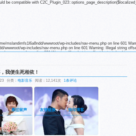
uld be compatible with C2C_Plugin_023::options_page_description($localized
 /home/mslandimfs1l6a8ndd/wwwroot/wp-includes/nav-menu.php on line 601 Warnin
d/wwwroot/wp-includes/nav-menu.php on line 601 Warning: Illegal string offset
nav-menu.php on line 601 Warning: Illegal string offset 'output_key' in
nav-menu.php on line 601 Warning: Illegal string offset 'output_key' in
nav-menu.php on line 601 Warning: Illegal string offset 'output_key' in
nav-menu.php on line 601 Warning: Illegal string offset 'output_key' in
nav-menu.php on line 601 Warning: Illegal string offset 'output_key' in
弃，我便生死相依！
nav-menu.php on line 601 Warning: Illegal string offset 'output_key' in
nav-menu.php on line 601 Warning: Illegal string offset 'output_key' in
9:23 分类：
电影音乐
阅读：12,141次
1条评论
nav-menu.php on line 601 Warning: Illegal string offset 'output_key' in
nav-menu.php on line 601 Warning: Illegal string offset 'output_key' in
nav-menu.php on line 601 Warning: Illegal string offset 'output_key' in
nav-menu.php on line 601 Warning: Illegal string offset 'output_key' in
es/nav-menu.php on line 601
雁过留声
友情链接
快印博客