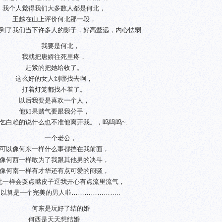
我个人觉得我们大多数人都是何北，
王越在山上评价何北那一段，
到了我们当下许多人的影子，好高鹜远，内心怯弱
我要是何北，
我就把唐娇往死里疼，
赶紧的把她给收了。
这么好的女人到哪找去啊，
打着灯笼都找不着了。
以后我要是喜欢一个人，
他如果赌气要跟我分手，
乞白赖的说什么也不准他离开我。，呜呜呜~.
一个老公，
可以像何东一样什么事都挡在我前面，
像何西一样敢为了我跟其他男的决斗，
像何南一样有才华还有点可爱的闷骚，
北一样会耍点嘴皮子逗我开心有点流里流气，
以算是一个完美的男人啦…………………..
何东是玩好了结的婚
何西是天天想结婚