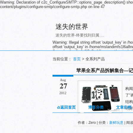
Warning: Declaration of c2c_ConfigureSMTP::options_page_description() sho
content/plugins/configure-smtp/configure-smtp.php on line 47
迷失的世界
迷失的世界-终要找到归属….
Warning: Illegal string offset 'output_key' in
offset 'output_key' in /home/mslandimfs1l6a8nd
/home/mslandimfs1l6a8ndd/wwwroot/wp-includes/
/home/mslandimfs1l6a8ndd/wwwroot/wp-includes/
当前位置：
首页
> 全系列产品
/home/mslandimfs1l6a8ndd/wwwroot/wp-includes/
/home/mslandimfs1l6a8ndd/wwwroot/wp-includes/
/home/mslandimfs1l6a8ndd/wwwroot/wp-includes/
苹果全系产品拆解集合—
/home/mslandimfs1l6a8ndd/wwwroot/wp-includes/
/home/mslandimfs1l6a8ndd/wwwroot/wp-includes/
Aug
苹
/home/mslandimfs1l6a8ndd/wwwroot/wp-includes/
27
/home/mslandimfs1l6a8ndd/wwwroot/wp-includes/
构闻
/home/mslandimfs1l6a8ndd/wwwroot/wp-includes/
2012
了“
/home/mslandimfs1l6a8ndd/wwwroot/wp-includes/
/home/mslandimfs1l6a8ndd/wwwroot/wp-includ
结构
返回首页
博客分类
文章归档
讨好
作者：Zero | 分类：
新鲜玩意
| 阅读