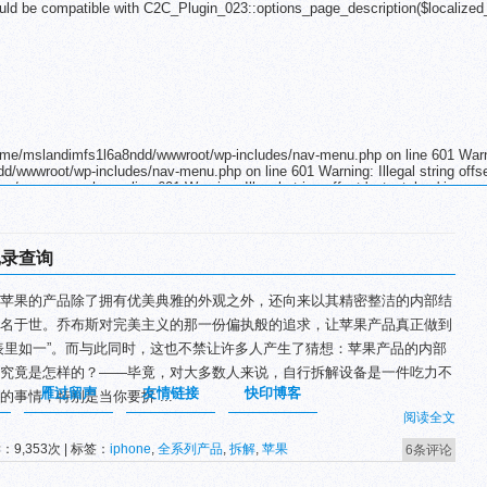
uld be compatible with C2C_Plugin_023::options_page_description($localized
 /home/mslandimfs1l6a8ndd/wwwroot/wp-includes/nav-menu.php on line 601 Warnin
d/wwwroot/wp-includes/nav-menu.php on line 601 Warning: Illegal string offset
nav-menu.php on line 601 Warning: Illegal string offset 'output_key' in
nav-menu.php on line 601 Warning: Illegal string offset 'output_key' in
nav-menu.php on line 601 Warning: Illegal string offset 'output_key' in
nav-menu.php on line 601 Warning: Illegal string offset 'output_key' in
nav-menu.php on line 601 Warning: Illegal string offset 'output_key' in
记录查询
nav-menu.php on line 601 Warning: Illegal string offset 'output_key' in
nav-menu.php on line 601 Warning: Illegal string offset 'output_key' in
果的产品除了拥有优美典雅的外观之外，还向来以其精密整洁的内部结
nav-menu.php on line 601 Warning: Illegal string offset 'output_key' in
nav-menu.php on line 601 Warning: Illegal string offset 'output_key' in
名于世。乔布斯对完美主义的那一份偏执般的追求，让苹果产品真正做到
nav-menu.php on line 601 Warning: Illegal string offset 'output_key' in
表里如一”。而与此同时，这也不禁让许多人产生了猜想：苹果产品的内部
nav-menu.php on line 601 Warning: Illegal string offset 'output_key' in
es/nav-menu.php on line 601
究竟是怎样的？——毕竟，对大多数人来说，自行拆解设备是一件吃力不
雁过留声
友情链接
快印博客
的事情，特别是当你要拆 ...
阅读全文
：9,353次 | 标签：
iphone
,
全系列产品
,
拆解
,
苹果
6条评论