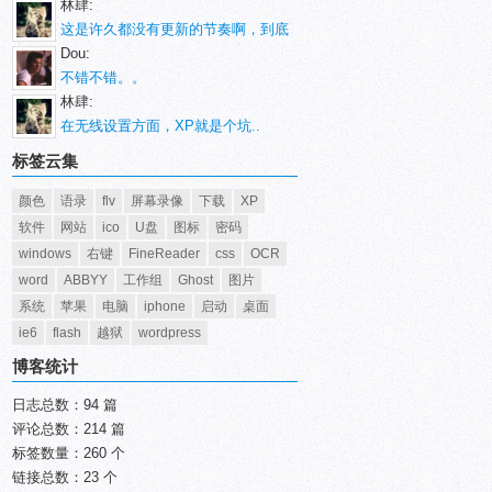
林肆:
这是许久都没有更新的节奏啊，到底
Dou:
不错不错。。
林肆:
在无线设置方面，XP就是个坑..
标签云集
颜色
语录
flv
屏幕录像
下载
XP
软件
网站
ico
U盘
图标
密码
windows
右键
FineReader
css
OCR
word
ABBYY
工作组
Ghost
图片
系统
苹果
电脑
iphone
启动
桌面
ie6
flash
越狱
wordpress
博客统计
日志总数：94 篇
评论总数：214 篇
标签数量：260 个
链接总数：23 个